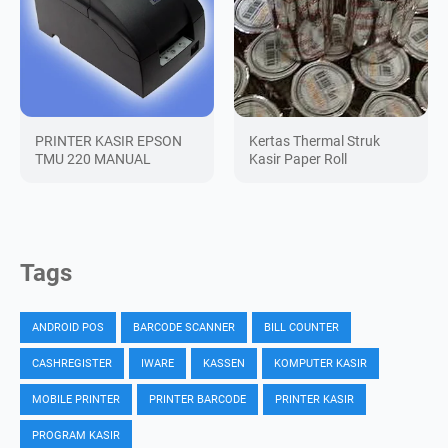
PRINTER KASIR EPSON
Kertas Thermal Struk
TMU 220 MANUAL
Kasir Paper Roll
Tags
ANDROID POS
BARCODE SCANNER
BILL COUNTER
CASHREGISTER
IWARE
KASSEN
KOMPUTER KASIR
MOBILE PRINTER
PRINTER BARCODE
PRINTER KASIR
PROGRAM KASIR